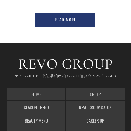
READ MORE
〒277-0005 千葉県柏市柏3-7-11柏タウンハイツ603
HOME
CONCEPT
SEASON TREND
REVO GROUP SALON
BEAUTY MENU
CAREER UP